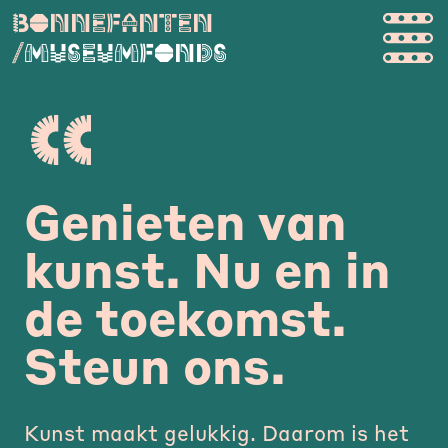
B
o
n
n
e
f
a
n
t
e
n
/
M
u
s
e
u
m
f
o
n
d
s
Genieten van
kunst. Nu en in
de toekomst.
Steun ons.
Kunst maakt gelukkig. Daarom is het